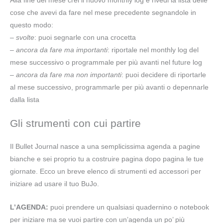
Alla fine del mese crei il nuovo monthly log e rivedi la lista delle
cose che avevi da fare nel mese precedente segnandole in
questo modo:
–
svolte
: puoi segnarle con una crocetta
–
ancora da fare ma importanti
: riportale nel monthly log del
mese successivo o programmale per più avanti nel future log
–
ancora da fare ma non importanti
: puoi decidere di riportarle
al mese successivo, programmarle per più avanti o depennarle
dalla lista
Gli strumenti con cui partire
Il Bullet Journal nasce a una semplicissima agenda a pagine
bianche e sei proprio tu a costruire pagina dopo pagina le tue
giornate. Ecco un breve elenco di strumenti ed accessori per
iniziare ad usare il tuo BuJo.
L’AGENDA:
puoi prendere un qualsiasi quadernino o notebook
per iniziare ma se vuoi partire con un’agenda un po’ più