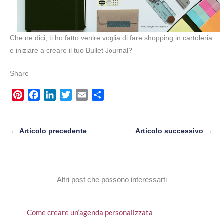
Che ne dici, ti ho fatto venire voglia di fare shopping in cartoleria
e iniziare a creare il tuo Bullet Journal?
Share
P
F
L
T
E
S
i
a
i
w
m
h
n
c
n
i
a
a
←
Articolo precedente
Articolo successivo
→
t
e
k
t
i
r
e
b
e
t
l
e
r
o
d
e
e
o
I
r
Altri post che possono interessarti
s
k
n
t
Come creare un’agenda personalizzata