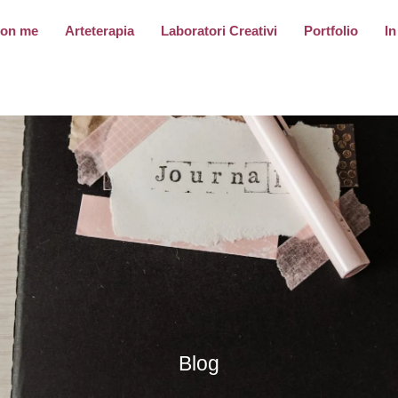
con me
Arteterapia
Laboratori Creativi
Portfolio
In
Blog