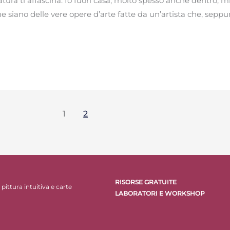
tura ti affascina. Io fuori casa, molto spesso anche dentro, mi
 siano delle vere opere d’arte fatte da un’artista che, seppur 
1
2
RISORSE GRATUITE
pittura intuitiva e carte
LABORATORI E WORKSHOP