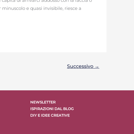
 capita di arrivarci addosso con la faccia o
minuscolo e quasi invisibile, riesce a
Successivo
→
NEWSLETTER
ISPIRAZIONI DAL BLOG
DIY E IDEE CREATIVE