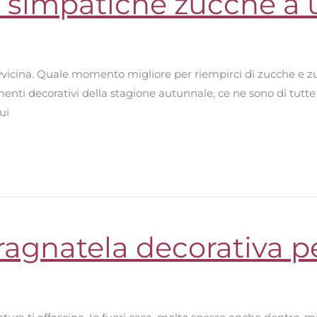
e simpatiche zucche a 
vvicina. Quale momento migliore per riempirci di zucche e zucc
ti decorativi della stagione autunnale, ce ne sono di tutte le
ui
ragnatela decorativa p