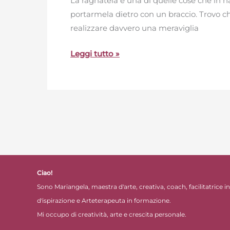
La ragnatela è una di quelle cose che in na
per
portarmela dietro con un braccio. Trovo che
Halloween
realizzare davvero una meraviglia
Leggi tutto »
Ciao!
Sono Mariangela, maestra d'arte, creativa, coach, facilitatrice in 
d'ispirazione e Arteterapeuta in formazione.
Mi occupo di creatività, arte e crescita personale.