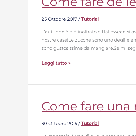
Come fare dell
fare
delle
25 Ottobre 2017
/
Tutorial
simpatiche
zucche
L’autunno è già inoltrato e Halloween si a
a
nostre case!Le zucche sono uno degli elemen
uncinetto
sono gustosissime da mangiare.Se mi seg
Leggi tutto »
Come fare una 
Come
fare
una
30 Ottobre 2015
/
Tutorial
ragnatela
decorativa