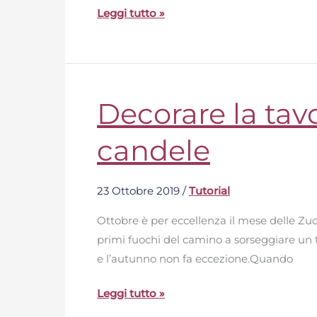
Leggi tutto »
Decorare la tav
Decorare
la
candele
tavola
per
l’autunno
23 Ottobre 2019
/
Tutorial
con
zucche
Ottobre è per eccellenza il mese delle Zucc
e
primi fuochi del camino a sorseggiare un 
candele
e l’autunno non fa eccezione.Quando
Leggi tutto »