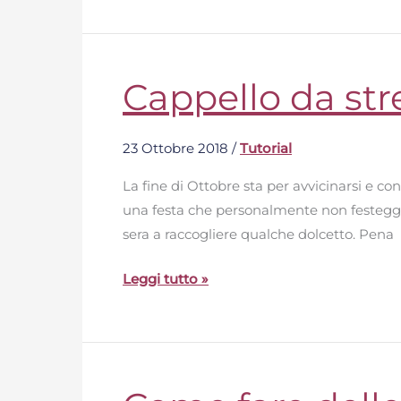
Cappello da str
Cappello
da
strega
23 Ottobre 2018
/
Tutorial
portadolcetti
per
La fine di Ottobre sta per avvicinarsi e c
Halloween
una festa che personalmente non festeggi
sera a raccogliere qualche dolcetto. Pena
Leggi tutto »
Come