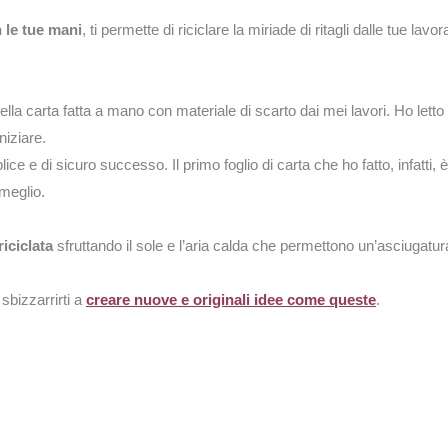
n le tue mani
, ti permette di riciclare la miriade di ritagli dalle tue la
a carta fatta a mano con materiale di scarto dai mei lavori. Ho letto di
iziare.
 e di sicuro successo. Il primo foglio di carta che ho fatto, infatti, è
meglio.
riciclata
sfruttando il sole e l’aria calda che permettono un’asciugatura
 sbizzarrirti a
creare nuove e originali idee come queste
.