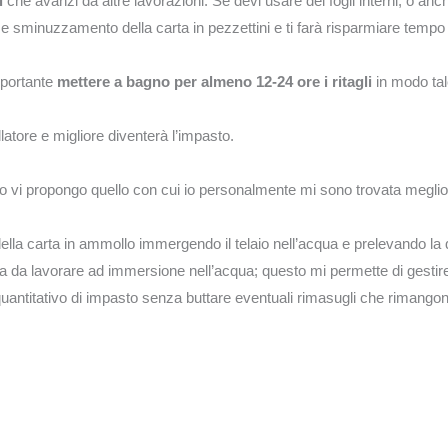
i
che avanzi da altre lavorazioni. Se devi usare dei fogli interni, o anc
io e sminuzzamento della carta in pezzettini e ti farà risparmiare tempo
mportante
mettere a bagno per almeno 12-24 ore i ritagli
in modo tal
llatore e migliore diventerà l’impasto.
ito vi propongo quello con cui io personalmente mi sono trovata meglio
 della carta in ammollo immergendo il telaio nell’acqua e prelevando la
ta da lavorare ad immersione nell’acqua; questo mi permette di gestire m
quantitativo di impasto senza buttare eventuali rimasugli che rimangon