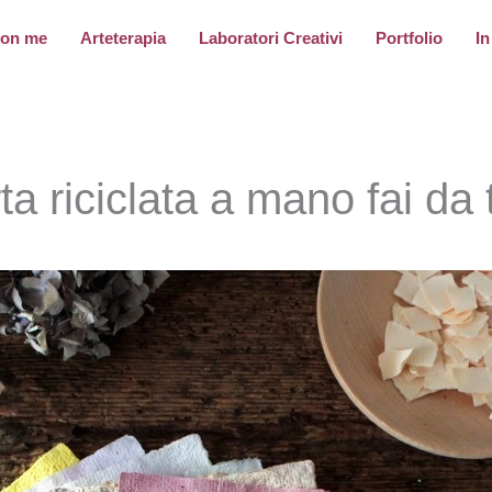
con me
Arteterapia
Laboratori Creativi
Portfolio
In
ta riciclata a mano fai da 