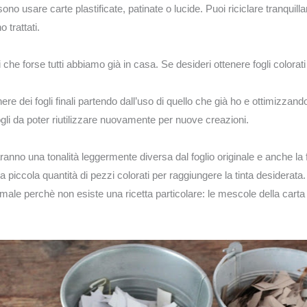
sono usare carte plastificate, patinate o lucide. Puoi riciclare tranquil
 trattati.
 che forse tutti abbiamo già in casa. Se desideri ottenere fogli colorati
e dei fogli finali partendo dall’uso di quello che già ho e ottimizzando tu
li da poter riutilizzare nuovamente per nuove creazioni.
 daranno una tonalità leggermente diversa dal foglio originale e anche la 
 piccola quantità di pezzi colorati per raggiungere la tinta desiderata.
imale perchè non esiste una ricetta particolare: le mescole della carta s