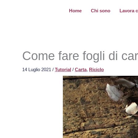
Vai
Home
Chi sono
Lavora 
al
contenuto
Come fare fogli di car
14 Luglio 2021
/
Tutorial
/
Carta
,
Riciclo