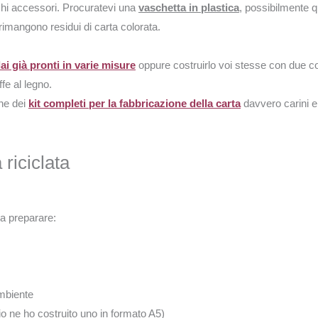
ochi accessori. Procuratevi una
vaschetta in plastica
, possibilmente q
 rimangono residui di carta colorata.
lai già pronti in varie misure
oppure costruirlo voi stesse con due cor
fe al legno.
che dei
kit completi per la fabbricazione della carta
davvero carini e 
 riciclata
a preparare:
mbiente
(io ne ho costruito uno in formato A5)