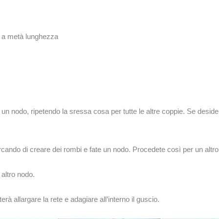
arli a metà lunghezza
e un nodo, ripetendo la sressa cosa per tutte le altre coppie. Se desid
ercando di creare dei rombi e fate un nodo. Procedete così per un altro p
 altro nodo.
erà allargare la rete e adagiare all’interno il guscio.