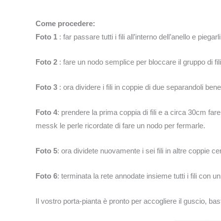
Come procedere:
Foto 1
: far passare tutti i fili all’interno dell’anello e pieg
Foto 2
: fare un nodo semplice per bloccare il gruppo di fili
Foto 3
: ora dividere i fili in coppie di due separandoli bene
Foto 4
: prendere la prima coppia di fili e a circa 30cm far
messk le perle ricordate di fare un nodo per fermarle.
Foto 5
: ora dividete nuovamente i sei fili in altre coppie c
Foto 6
: terminata la rete annodate insieme tutti i fili con un
Il vostro porta-pianta è pronto per accogliere il guscio, bast