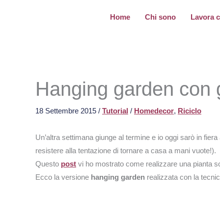
Vai
Home
Chi sono
Lavora 
al
contenuto
Hanging garden con gu
18 Settembre 2015
/
Tutorial
/
Homedecor
,
Riciclo
Un’altra settimana giunge al termine e io oggi sarò in fiera
resistere alla tentazione di tornare a casa a mani vuote!).
Questo
post
vi ho mostrato come realizzare una pianta s
Ecco la versione
hanging garden
realizzata con la tecn