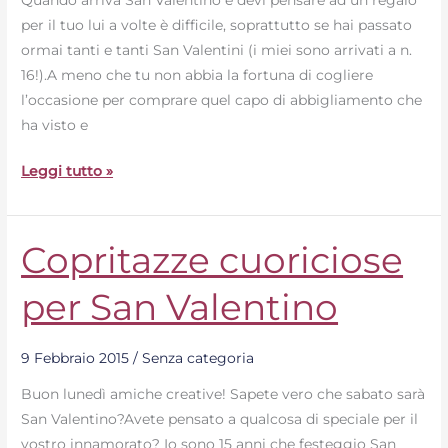
Quando arriva San Valentino e devi pensare ad un regalo
Valentino
per il tuo lui a volte è difficile, soprattutto se hai passato
ormai tanti e tanti San Valentini (i miei sono arrivati a n.
16!).A meno che tu non abbia la fortuna di cogliere
l’occasione per comprare quel capo di abbigliamento che
ha visto e
Leggi tutto »
Copritazze cuoriciose
Copritazze
cuoriciose
per San Valentino
per
San
Valentino
9 Febbraio 2015
/
Senza categoria
Buon lunedì amiche creative! Sapete vero che sabato sarà
San Valentino?Avete pensato a qualcosa di speciale per il
vostro innamorato? Io sono 15 anni che festeggio San