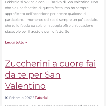
Febbraio si avvina e con lui l’arrivo di San Valentino. Non
fai
che sia una fanatica di questa festa, ma ho sempre
da
approfittato dell’occasione per creare qualcosa di
te
particolare.Il momento del tea è sempre un po’ speciale,
che tu lo faccia da sola o in coppia offre un’occasione
piacevole per il gusto e per l’olfatto. Se
Leggi tutto »
Zuccherini a cuore fai
Zuccherini
a
da te per San
cuore
fai
Valentino
da
te
per
10 Febbraio 2017
/
Tutorial
San