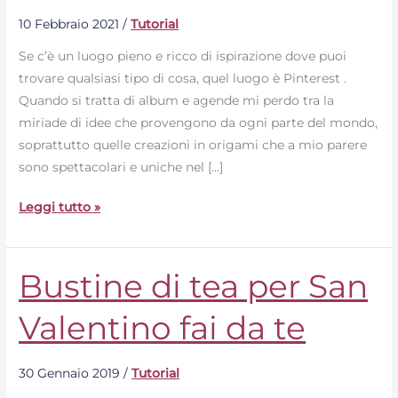
con
10 Febbraio 2021
/
Tutorial
buste
Se c’è un luogo pieno e ricco di ispirazione dove puoi
di
trovare qualsiasi tipo di cosa, quel luogo è Pinterest .
carta
Quando si tratta di album e agende mi perdo tra la
miriade di idee che provengono da ogni parte del mondo,
soprattutto quelle creazioni in origami che a mio parere
sono spettacolari e uniche nel […]
Leggi tutto »
Bustine di tea per San
Bustine
di
Valentino fai da te
tea
per
San
30 Gennaio 2019
/
Tutorial
Valentino