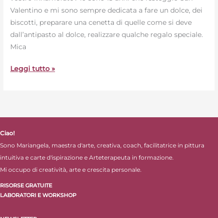
Valentino e mi sono sempre dedicata a fare un dolce, dei
biscotti, preparare una cenetta di quelle come si deve
dall’antipasto al dolce, realizzare qualche regalo speciale.
Mica
Leggi tutto »
Ciao!
Sono Mariangela, maestra d'arte, creativa, coach, facilitatrice in pittura
intuitiva e carte d'ispirazione e Arteterapeuta in formazione.
Mi occupo di creatività, arte e crescita personale.
RISORSE GRATUITE
LABORATORI E WORKSHOP