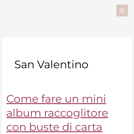
Vai
al
contenuto
San Valentino
Come fare un mini
Come
fare
album raccoglitore
un
mini
con buste di carta
album
raccoglitore