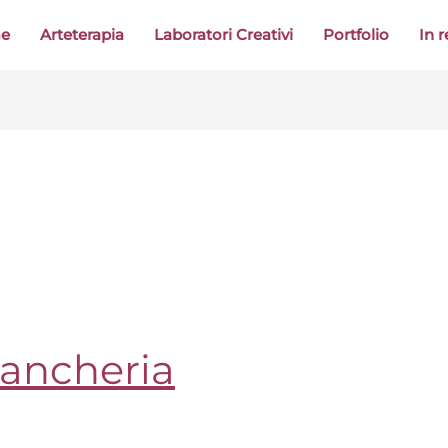
me
Arteterapia
Laboratori Creativi
Portfolio
In 
iancheria