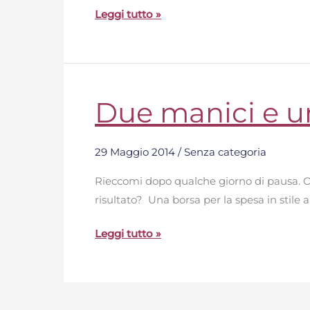
Leggi tutto »
Due manici e u
Due
manici
e
29 Maggio 2014
/
Senza categoria
una
federa
Rieccomi dopo qualche giorno di pausa. Ogg
risultato? Una borsa per la spesa in stile
Leggi tutto »