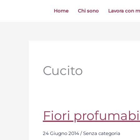
Vai
Home
Chi sono
Lavora con 
al
contenuto
Cucito
Fiori profumab
Fiori
profumabiancheria
24 Giugno 2014
/
Senza categoria