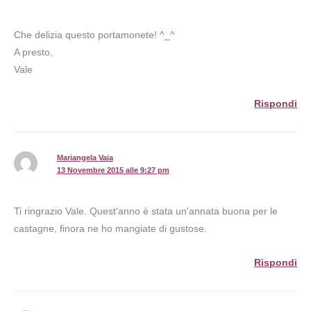
Che delizia questo portamonete! ^_^
A presto,
Vale
Rispondi
Mariangela Vaia
13 Novembre 2015 alle 9:27 pm
Ti ringrazio Vale. Quest'anno è stata un'annata buona per le
castagne, finora ne ho mangiate di gustose.
Rispondi