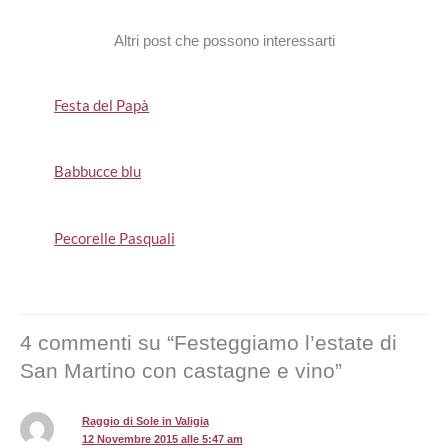
r
o
d
e
e
o
I
r
Altri post che possono interessarti
s
k
n
t
Festa del Papà
Babbucce blu
Pecorelle Pasquali
4 commenti su “Festeggiamo l’estate di
San Martino con castagne e vino”
Raggio di Sole in Valigia
12 Novembre 2015 alle 5:47 am