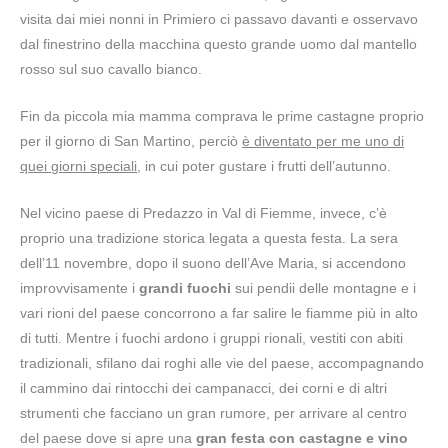
visita dai miei nonni in Primiero ci passavo davanti e osservavo
dal finestrino della macchina questo grande uomo dal mantello
rosso sul suo cavallo bianco.
Fin da piccola mia mamma comprava le prime castagne proprio
per il giorno di San Martino, perciò
è diventato per me uno di
quei giorni speciali
, in cui poter gustare i frutti dell’autunno.
Nel vicino paese di Predazzo in Val di Fiemme, invece, c’è
proprio una tradizione storica legata a questa festa. La sera
dell’11 novembre, dopo il suono dell’Ave Maria, si accendono
improvvisamente i
grandi fuochi
sui pendii delle montagne e i
vari rioni del paese concorrono a far salire le fiamme più in alto
di tutti. Mentre i fuochi ardono i gruppi rionali, vestiti con abiti
tradizionali, sfilano dai roghi alle vie del paese, accompagnando
il cammino dai rintocchi dei campanacci, dei corni e di altri
strumenti che facciano un gran rumore, per arrivare al centro
del paese dove si apre una
gran festa con castagne e vino