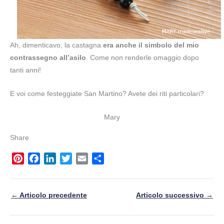
Ah, dimenticavo, la castagna
era anche il simbolo del mio
contrassegno all’asilo
. Come non renderle omaggio dopo
tanti anni!
E voi come festeggiate San Martino? Avete dei riti particolari?
Mary
Share
P
F
L
T
E
S
i
a
i
w
m
h
n
c
n
i
a
a
←
Articolo precedente
Articolo successivo
→
t
e
k
t
i
r
e
b
e
t
l
e