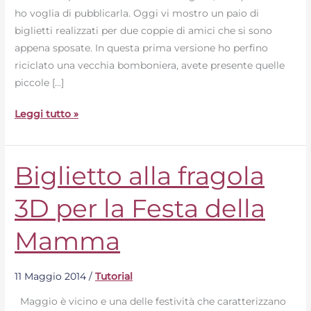
ho voglia di pubblicarla. Oggi vi mostro un paio di
biglietti realizzati per due coppie di amici che si sono
appena sposate. In questa prima versione ho perfino
riciclato una vecchia bomboniera, avete presente quelle
piccole […]
Leggi tutto »
Biglietto alla fragola
Biglietto
alla
3D per la Festa della
fragola
3D
Mamma
per
la
Festa
11 Maggio 2014
/
Tutorial
della
Maggio è vicino e una delle festività che caratterizzano
Mamma