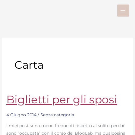
Vai
al
contenuto
Carta
Biglietti per gli sposi
Biglietti
per
gli
4 Giugno 2014
/
Senza categoria
sposi
I miei post sono meno frequenti rispetto al solito perchè
sono “occupata” con il corso del BlogLab, ma qualcosina